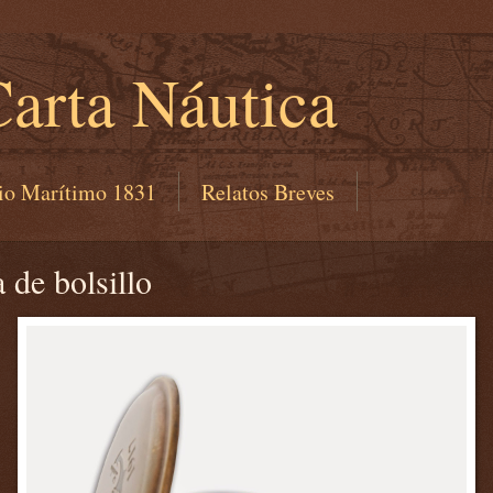
arta Náutica
io Marítimo 1831
Relatos Breves
 de bolsillo