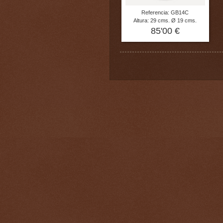
Referencia: GB14C
Altura: 29 cms. Ø 19 cms.
85'00 €